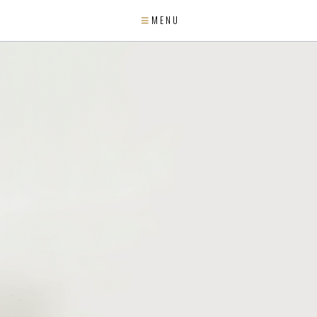
M E N U