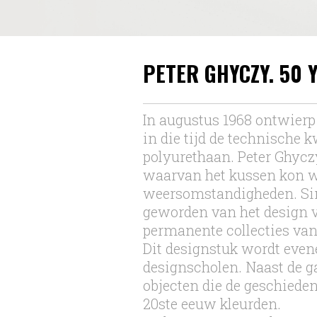
PETER GHYCZY. 50 
In augustus 1968 ontwierp
in die tijd de technische 
polyurethaan. Peter Ghycz
waarvan het kussen kon w
weersomstandigheden. Sin
geworden van het design v
permanente collecties van
Dit designstuk wordt even
designscholen. Naast de g
objecten die de geschieden
20ste eeuw kleurden.