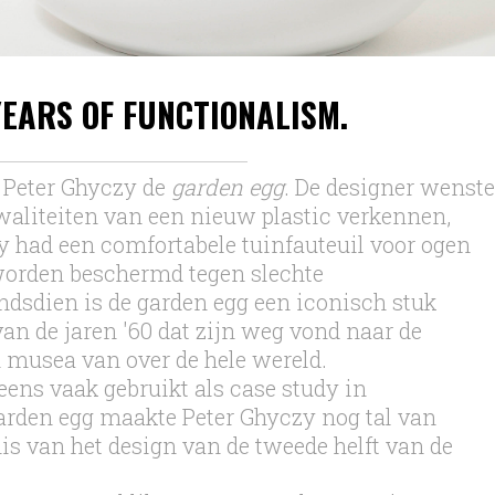
YEARS OF FUNCTIONALISM.
 Peter Ghyczy de
garden egg
. De designer wenste
kwaliteiten van een nieuw plastic verkennen,
y had een comfortabele tuinfauteuil voor ogen
orden beschermd tegen slechte
dsdien is de garden egg een iconisch stuk
an de jaren '60 dat zijn weg vond naar de
 musea van over de hele wereld.
eens vaak gebruikt als case study in
arden egg maakte Peter Ghyczy nog tal van
is van het design van de tweede helft van de